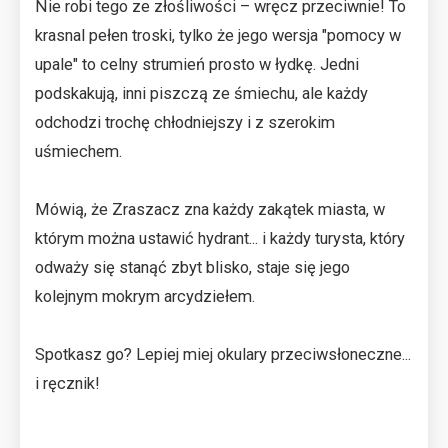
Nie robi tego ze złośliwości – wręcz przeciwnie! To
krasnal pełen troski, tylko że jego wersja "pomocy w
upale" to celny strumień prosto w łydkę. Jedni
podskakują, inni piszczą ze śmiechu, ale każdy
odchodzi trochę chłodniejszy i z szerokim
uśmiechem.
Mówią, że Zraszacz zna każdy zakątek miasta, w
którym można ustawić hydrant... i każdy turysta, który
odważy się stanąć zbyt blisko, staje się jego
kolejnym mokrym arcydziełem.
Spotkasz go? Lepiej miej okulary przeciwsłoneczne...
i ręcznik!