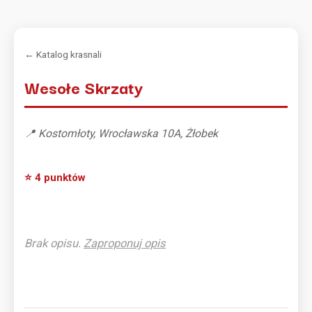
← Katalog krasnali
Wesołe Skrzaty
📍 Kostomłoty, Wrocławska 10A, Żłobek
⭐ 4 punktów
Brak opisu.
Zaproponuj opis