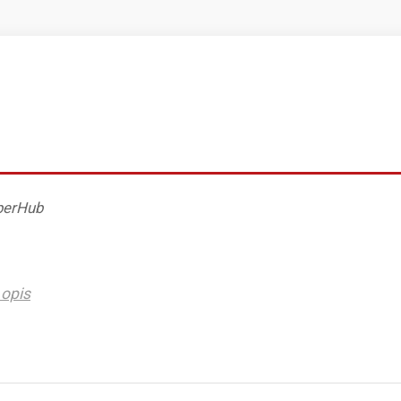
perHub
opis