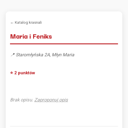
← Katalog krasnali
Maria i Feniks
📍 Staromłyńska 2A, Młyn Maria
⭐ 2 punktów
Brak opisu.
Zaproponuj opis