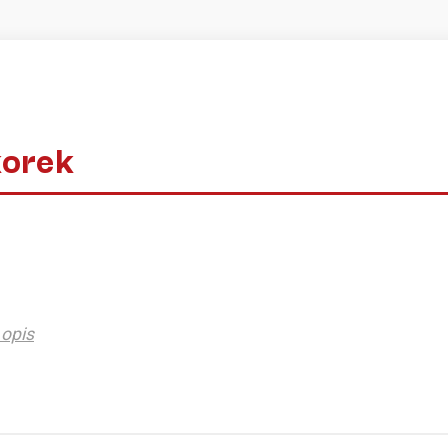
korek
opis