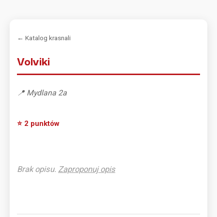
← Katalog krasnali
Volviki
📍 Mydlana 2a
⭐ 2 punktów
Brak opisu.
Zaproponuj opis