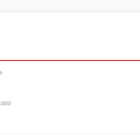
o
opis