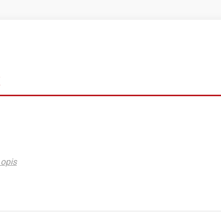
k
opis