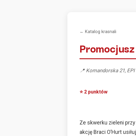
← Katalog krasnali
Promocjusz 
📍 Komandorska 21, EPI
⭐ 2 punktów
Ze skwerku zieleni prz
akcję Braci O’Hurt usił