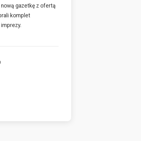
ż nową gazetkę z ofertą
rali komplet
 imprezy.
a