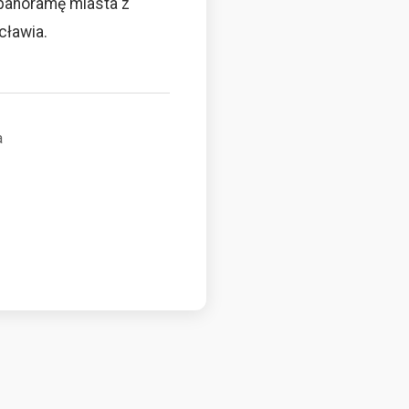
 panoramę miasta z
cławia.
a