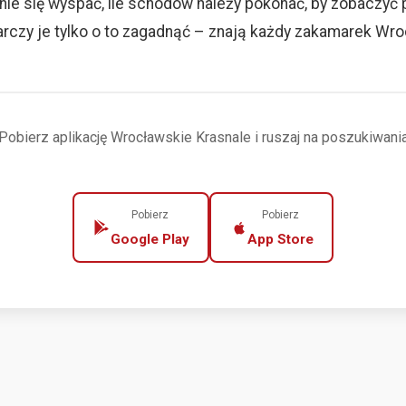
nie się wyspać, ile schodów należy pokonać, by zobaczyć
rczy je tylko o to zagadnąć – znają każdy zakamarek Wro
Pobierz aplikację Wrocławskie Krasnale i ruszaj na poszukiwani
Pobierz
Pobierz
Google Play
App Store