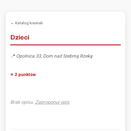
← Katalog krasnali
Dzieci
📍 Opolnica 33, Dom nad Srebrną Rzeką
⭐ 2 punktów
Brak opisu.
Zaproponuj opis