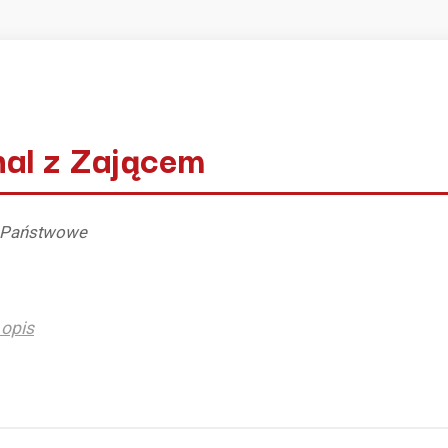
nal z Zającem
y Państwowe
opis