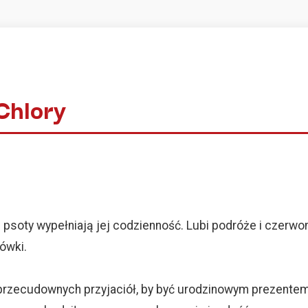
Chlory
 i psoty wypełniają jej codzienność. Lubi podróże i czerwo
nówki.
przecudownych przyjaciół, by być urodzinowym prezentem d